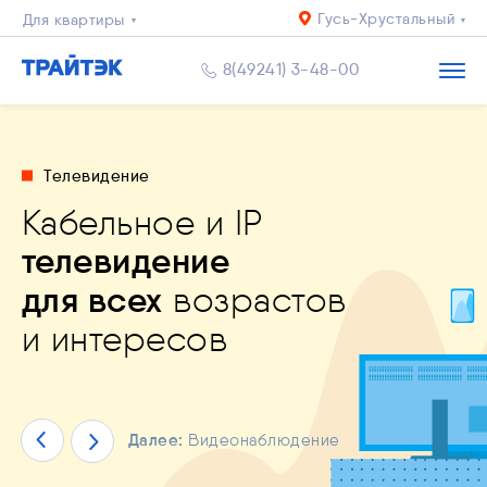
Гусь-Хрустальный
Для квартиры
Для дома
8(49241) 3-48-00
Бизнесу
Телевидение
рнет+ТВ
для всей
Кабельное и IP
льное приложение
телевидение
и
й уровень
спокоен за близких
и
ЙТЭК. Личный кабинет"
пасности
ыгодным
ценам
и комфорта
для всех
возрастов
ество
ай уже сейчас!
тых
скоростях!
и интересов
Далее:
Видеонаблюдение