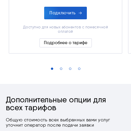
Подключить
Доступно для новых абонентов с помесячной
оплатой
Тариф для одной камеры
Подробнее о тарифе
Скрыть подробности
Дополнительные опции для
всех тарифов
Общую стоимость всех выбранных вами услуг
уточнит оператор после подачи заявки