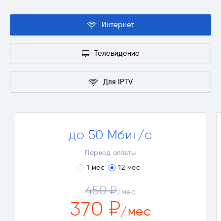
Интернет
Телевидение
Для IPTV
до 50 Мбит/с
Просмотр видео в Full HD
Онлайн-игры
Период оплаты
1 мес
12 мес
Окончательная стоимость тарифа зависит от
выбранных дополнительных опций и периода
оплаты
450 ₽
/мес
Полные условия
370 ₽
/мес