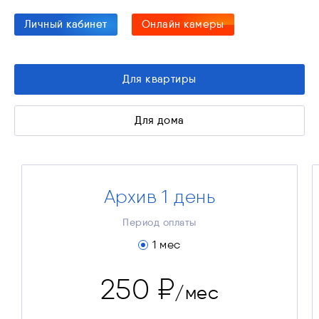
Личный кабинет
Онлайн камеры
Для квартиры
Для дома
Архив 1 день
Видеонаблюдение «Архив 1 день»
250 ₽
Стоимость за месяц
Период оплаты
250 ₽
Платёж за 1 мес.
1 мес
250 ₽
/мес